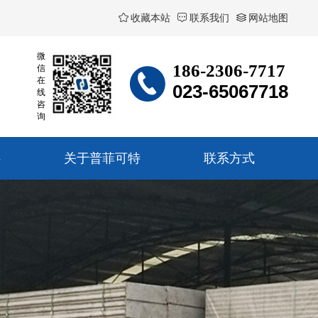
收藏本站
联系我们
网站地图
微
186-2306-7717
信
在
023-65067718
线
咨
询
伴
关于普菲可特
联系方式