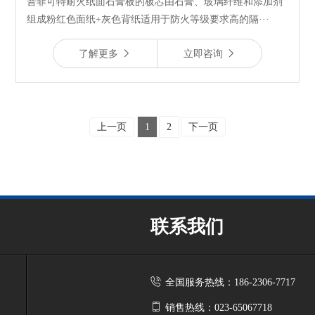
普菲可特耐火纸面石膏板的板芯由石膏、玻璃纤维和添加剂
组成粉红色面纸+灰色背纸适用于防火等级要求高的隔···
了解更多
立即咨询
上一页
1
2
下一页
联系我们
全国服务热线：186-2306-7717
销售热线：023-65067718