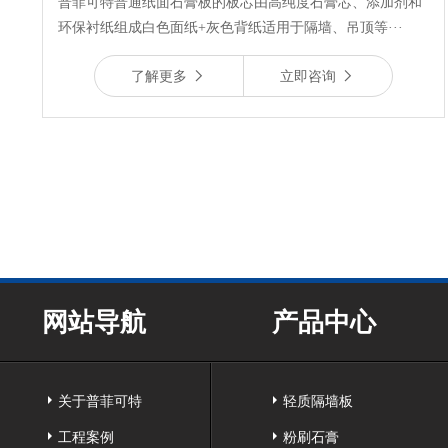
普菲可特普通纸面石膏板的板芯由高纯度石膏芯、添加剂和
环保衬纸组成白色面纸+灰色背纸适用于隔墙、吊顶等···
了解更多
立即咨询
网站导航
产品中心
关于普菲可特
轻质隔墙板
工程案例
粉刷石膏