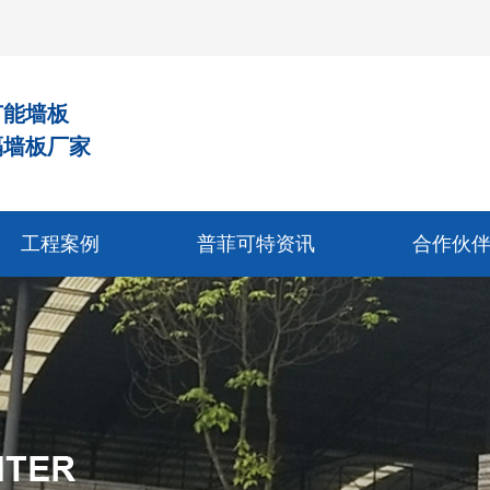
节能墙板
隔墙板厂家
工程案例
普菲可特资讯
合作伙